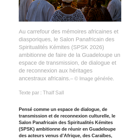
Au carrefour des mémoires africaines et
diasporiques, le Salon Panafricain des
Spiritualités Kémites (SPSK 2026)
ambitionne de faire de la Guadeloupe un
espace de transmission, de dialogue et
de reconnexion aux héritages
ancestraux africains.
– © Image générée.
Texte par : Thalf Sall
Pensé comme un espace de dialogue, de
transmission et de reconnexion culturelle, le
Salon Panafricain des Spiritualités Kémites
(SPSK) ambitionne de réunir en Guadeloupe
des acteurs venus d’Afrique, des Caraïbes,