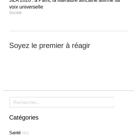
JILA 2026 : à Paris, la littérature africaine affirme sa
voix universelle
Société
Soyez le premier à réagir
Laisser un commentaire
Rechercher
Catégories
Santé
(80)