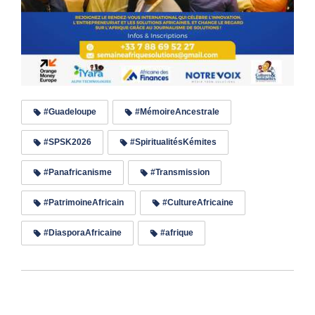
#Guadeloupe
#MémoireAncestrale
#SPSK2026
#SpiritualitésKémites
#Panafricanisme
#Transmission
#PatrimoineAfricain
#CultureAfricaine
#DiasporaAfricaine
#afrique
Lire les commentaires (0)