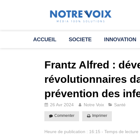
ACCUEIL
SOCIETE
INNOVATION
Frantz Alfred : dé
révolutionnaires d
prévention des inf
26 Avr 2024
Notre Voix
Santé
Commenter
Imprimer
Heure de publication : 16:15 - Temps de lecture 