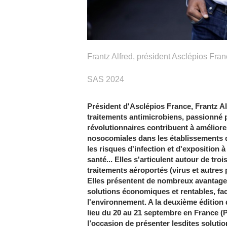
Frantz Alfred, président Asclépios Fran
SAS 2024
Président d'Asclépios France, Frantz Al
traitements antimicrobiens, passionné p
révolutionnaires contribuent à améliorer
nosocomiales dans les établissements d
les risques d'infection et d'exposition
santé... Elles s'articulent autour de tr
traitements aéroportés (virus et autres
Elles présentent de nombreux avantages :
solutions économiques et rentables, faci
l'environnement. A la deuxième édition 
lieu du 20 au 21 septembre en France (P
l’occasion de présenter lesdites solutio