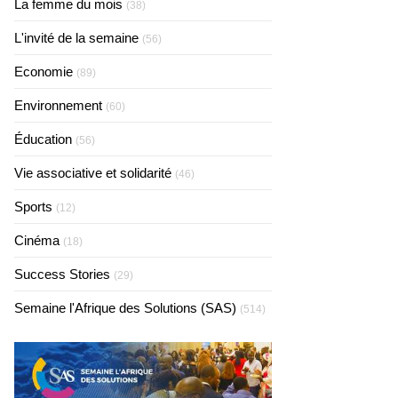
La femme du mois
(38)
L'invité de la semaine
(56)
Economie
(89)
Environnement
(60)
Éducation
(56)
Vie associative et solidarité
(46)
Sports
(12)
Cinéma
(18)
Success Stories
(29)
Semaine l'Afrique des Solutions (SAS)
(514)