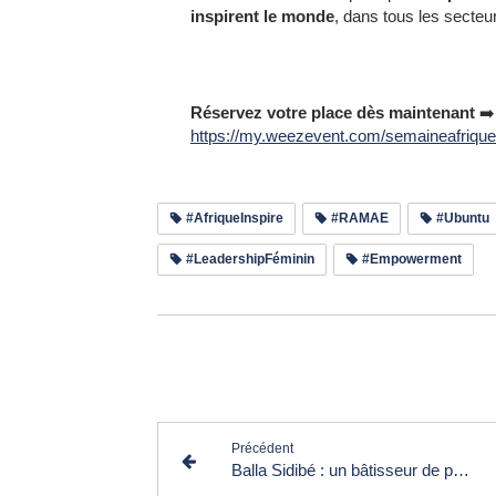
inspirent le monde
, dans tous les secteu
Réservez votre place dès maintenant
➡️
https://my.weezevent.com/semaineafrique
#AfriqueInspire
#RAMAE
#Ubuntu
#LeadershipFéminin
#Empowerment
Lir
Précédent
Balla Sidibé : un bâtisseur de ponts entre citoyenneté, entrepreneuriat et solidarité internationale