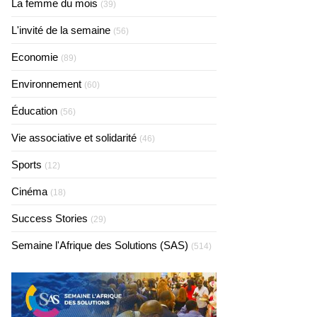
La femme du mois
(39)
L'invité de la semaine
(56)
Economie
(89)
Environnement
(60)
Éducation
(56)
Vie associative et solidarité
(46)
Sports
(12)
Cinéma
(18)
Success Stories
(29)
Semaine l'Afrique des Solutions (SAS)
(514)