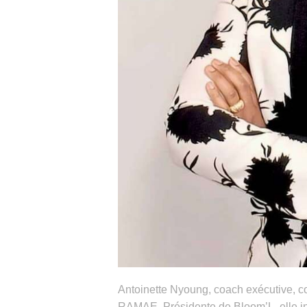
Antoinette Nyoung, coach exécutive, co
RAMAE. Présidente de Bloom’L, elle in