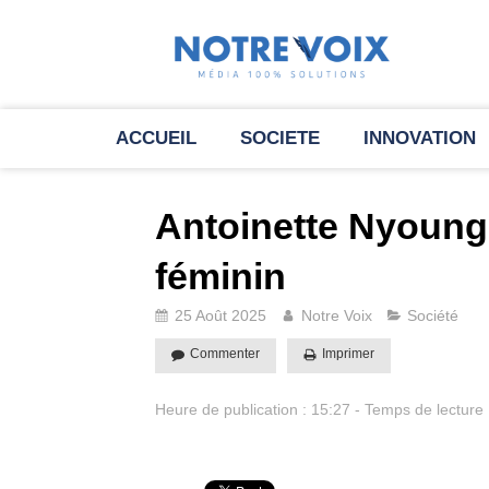
ACCUEIL
SOCIETE
INNOVATION
Antoinette Nyoung 
féminin
25 Août 2025
Notre Voix
Société
Commenter
Imprimer
Heure de publication : 15:27 - Temps de lecture 