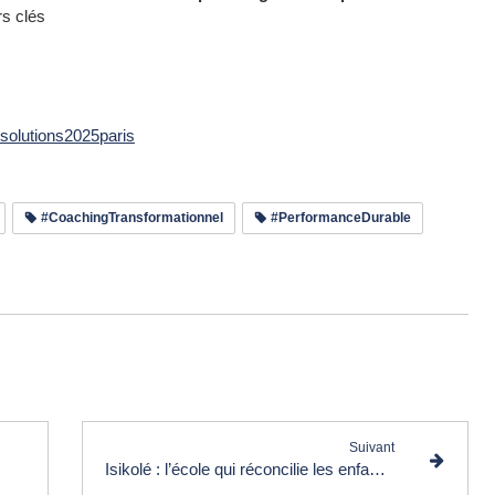
rs clés
solutions2025paris
#CoachingTransformationnel
#PerformanceDurable
e les commentaires (0)
Suivant
Isikolé : l’école qui réconcilie les enfants avec leur histoire