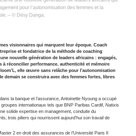
ngagement pour l’autonomisation des femmes et la
able. – © Désy Danga.
mmes visionnaires qui marquent leur époque. Coach
ntreprise et fondatrice de la méthode de coaching
une nouvelle génération de leaders africains : engagés,
s à réconcilier performance, authenticité et mémoire
 Bloom’L, elle œuvre sans relâche pour l’autonomisation
e demain se construira avec des femmes fortes, libres
dans la banque et l’assurance, Antoinette Nyoung a occupé
 groupes internationaux tels que BNP Paribas Cardif, Natixis
une solide expertise en management, conduite du
trois piliers qui nourrissent aujourd’hui son travail de
n Master 2 en droit des assurances de l’Université Paris II