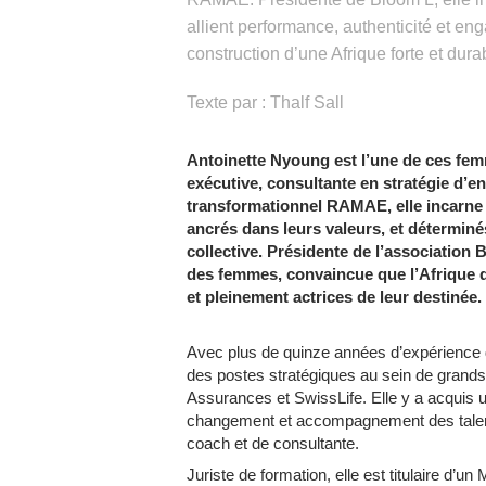
allient performance, authenticité et e
construction d’une Afrique forte et dur
Texte par : Thalf Sall
Antoinette Nyoung est l’une de ces fe
exécutive, consultante en stratégie d’e
transformationnel RAMAE, elle incarne 
ancrés dans leurs valeurs, et déterminé
collective. Présidente de l’association
des femmes, convaincue que l’Afrique d
et pleinement actrices de leur destinée.
Avec plus de quinze années d’expérience 
des postes stratégiques au sein de grands
Assurances et SwissLife. Elle y a acquis 
changement et accompagnement des talents, 
coach et de consultante.
Juriste de formation, elle est titulaire d’u