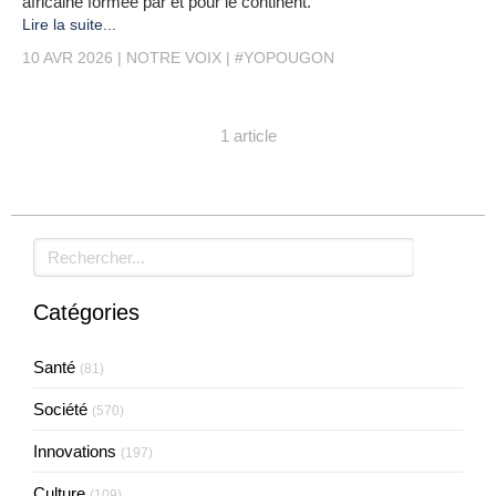
africaine formée par et pour le continent.
Lire la suite...
10 AVR 2026
NOTRE VOIX
#YOPOUGON
1 article
Rechercher
Catégories
Santé
(81)
Société
(570)
Innovations
(197)
Culture
(109)