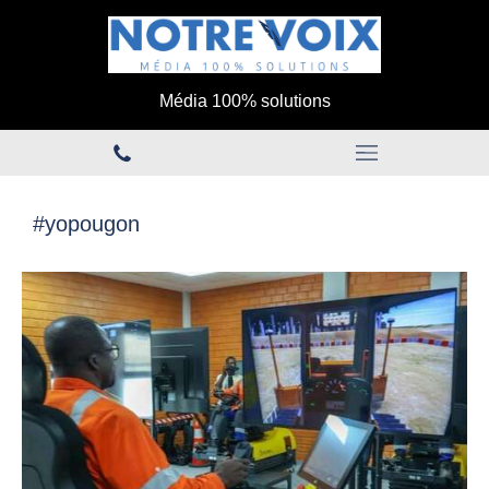
Média 100% solutions
#yopougon