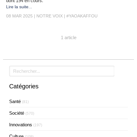
dont 194 en cours.
Lire la suite...
08 MAR 2025
NOTRE VOIX
#YAOAKAFFOU
1 article
Rechercher
Catégories
Santé
(81)
Société
(570)
Innovations
(197)
Culture
(109)