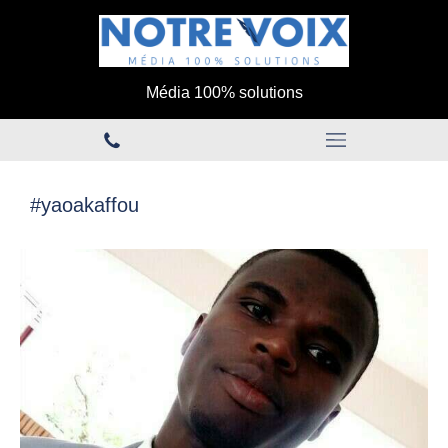
Média 100% solutions
#yaoakaffou