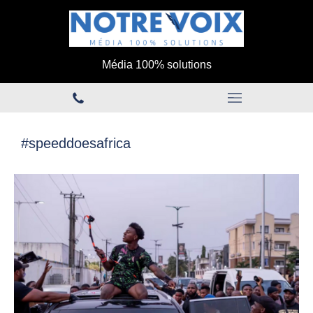
Média 100% solutions
#speeddoesafrica