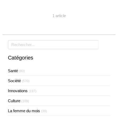
1 article
Rechercher
Catégories
Santé
(80)
Société
(570)
Innovations
(197)
Culture
(109)
La femme du mois
(39)