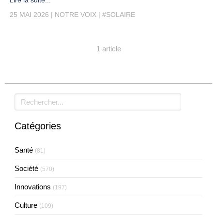
Lire la suite...
25 MAI 2026
NOTRE VOIX
#SOLAIRE
1 article
Rechercher
Catégories
Santé
(81)
Société
(570)
Innovations
(197)
Culture
(109)