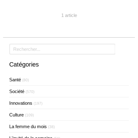
1 article
Rechercher
Catégories
Santé
(80)
Société
(570)
Innovations
(197)
Culture
(109)
La femme du mois
(38)