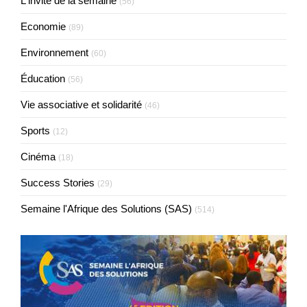
L'invité de la semaine
(56)
Economie
(89)
Environnement
(60)
Éducation
(56)
Vie associative et solidarité
(46)
Sports
(12)
Cinéma
(18)
Success Stories
(29)
Semaine l'Afrique des Solutions (SAS)
(514)