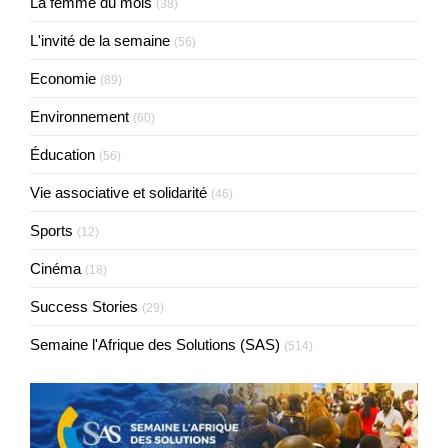
La femme du mois
(38)
L'invité de la semaine
(56)
Economie
(89)
Environnement
(60)
Éducation
(56)
Vie associative et solidarité
(46)
Sports
(12)
Cinéma
(18)
Success Stories
(29)
Semaine l'Afrique des Solutions (SAS)
(514)