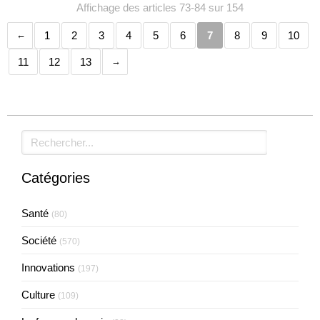
Affichage des articles 73-84 sur 154
1
2
3
4
5
6
7
8
9
10
11
12
13
Rechercher
Catégories
Santé
(80)
Société
(570)
Innovations
(197)
Culture
(109)