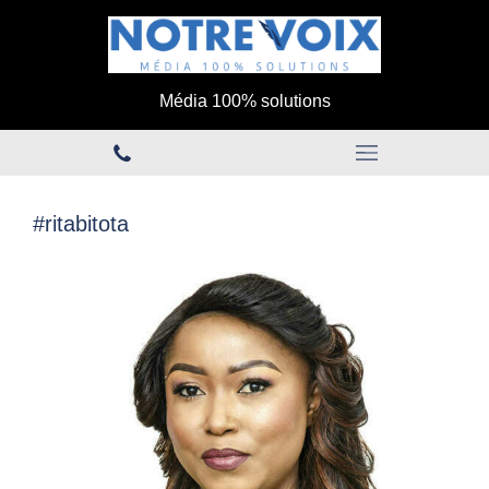
Média 100% solutions
#ritabitota