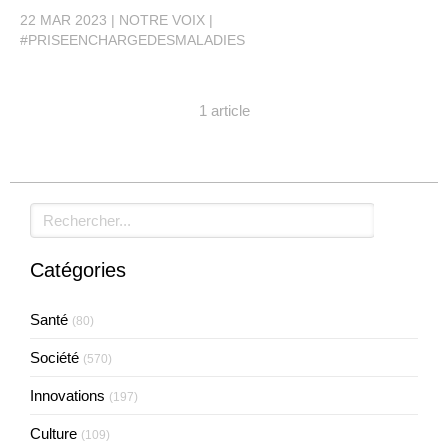
22 MAR 2023
NOTRE VOIX
#PRISEENCHARGEDESMALADIES
1 article
Rechercher
Catégories
Santé
(80)
Société
(570)
Innovations
(197)
Culture
(109)