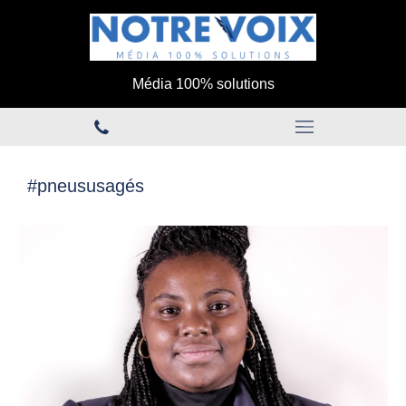
Média 100% solutions
#pneususagés