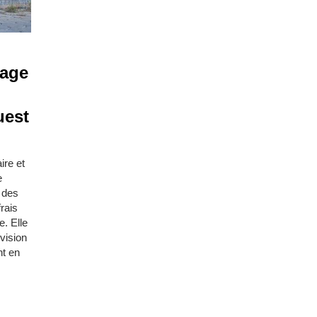
rage
uest
ire et
e
r des
rais
e. Elle
vision
nt en