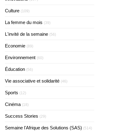
Culture
(109)
La femme du mois
(39)
L'invité de la semaine
(56)
Economie
(89)
Environnement
(60)
Éducation
(56)
Vie associative et solidarité
(46)
Sports
(12)
Cinéma
(18)
Success Stories
(29)
Semaine l'Afrique des Solutions (SAS)
(514)