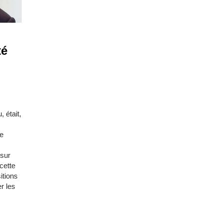
té
 était,
de
 sur
 cette
itions
r les