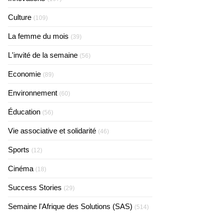
Culture
(109)
La femme du mois
(39)
L'invité de la semaine
(56)
Economie
(89)
Environnement
(60)
Éducation
(56)
Vie associative et solidarité
(46)
Sports
(12)
Cinéma
(18)
Success Stories
(29)
Semaine l'Afrique des Solutions (SAS)
(514)