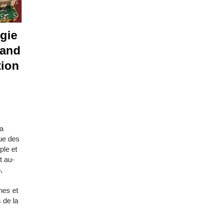
gie
uand
tion
la
que des
ple et
t au-
,
nes et
 de la