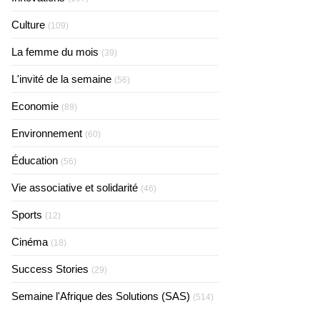
Culture
(109)
La femme du mois
(39)
L'invité de la semaine
(56)
Economie
(89)
Environnement
(60)
Éducation
(56)
Vie associative et solidarité
(46)
Sports
(12)
Cinéma
(18)
Success Stories
(29)
Semaine l'Afrique des Solutions (SAS)
(514)