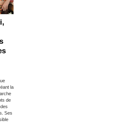
i,
s
es
que
éant la
marche
ots de
 des
ns. Ses
sible