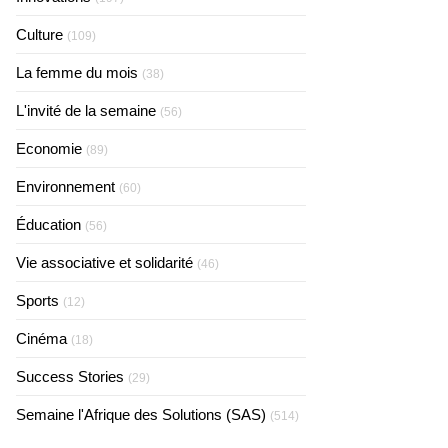
Culture
(109)
La femme du mois
(38)
L'invité de la semaine
(56)
Economie
(89)
Environnement
(60)
Éducation
(56)
Vie associative et solidarité
(46)
Sports
(12)
Cinéma
(18)
Success Stories
(29)
Semaine l'Afrique des Solutions (SAS)
(514)