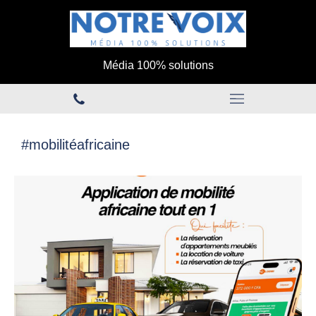
Média 100% solutions
#mobilitéafricaine