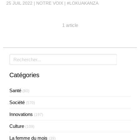
25 JUIL 2022
NOTRE VOIX
#LOKUAKANZA
1 article
Rechercher
Catégories
Santé
(80)
Société
(570)
Innovations
(197)
Culture
(109)
La femme du mois
(39)