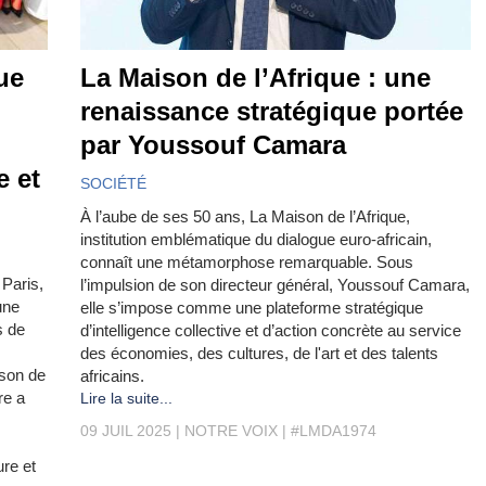
ue
La Maison de l’Afrique : une
renaissance stratégique portée
par Youssouf Camara
e et
SOCIÉTÉ
À l’aube de ses 50 ans, La Maison de l’Afrique,
institution emblématique du dialogue euro-africain,
connaît une métamorphose remarquable. Sous
Paris,
l’impulsion de son directeur général, Youssouf Camara,
une
elle s’impose comme une plateforme stratégique
s de
d’intelligence collective et d’action concrète au service
des économies, des cultures, de l'art et des talents
ison de
africains.
re a
Lire la suite...
09 JUIL 2025
NOTRE VOIX
#LMDA1974
ure et