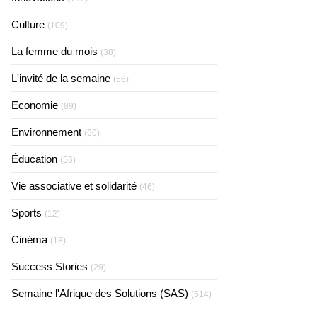
Culture
(109)
La femme du mois
(38)
L'invité de la semaine
(56)
Economie
(89)
Environnement
(60)
Éducation
(56)
Vie associative et solidarité
(46)
Sports
(12)
Cinéma
(18)
Success Stories
(29)
Semaine l'Afrique des Solutions (SAS)
(514)