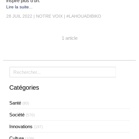
inspire plus d’un.
Lire la suite...
28 JUIL 2022
NOTRE VOIX
#LAHOUADIBIKO
1 article
Rechercher
Catégories
Santé
(80)
Société
(570)
Innovations
(197)
Culture
(109)