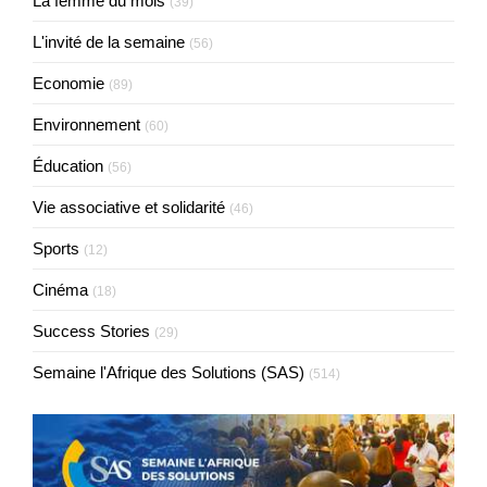
La femme du mois
(39)
L'invité de la semaine
(56)
Economie
(89)
Environnement
(60)
Éducation
(56)
Vie associative et solidarité
(46)
Sports
(12)
Cinéma
(18)
Success Stories
(29)
Semaine l'Afrique des Solutions (SAS)
(514)