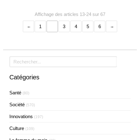
Affichage des articles 13-24 sur 67
1
2
3
4
5
6
Rechercher
Catégories
Santé
(80)
Société
(570)
Innovations
(197)
Culture
(109)