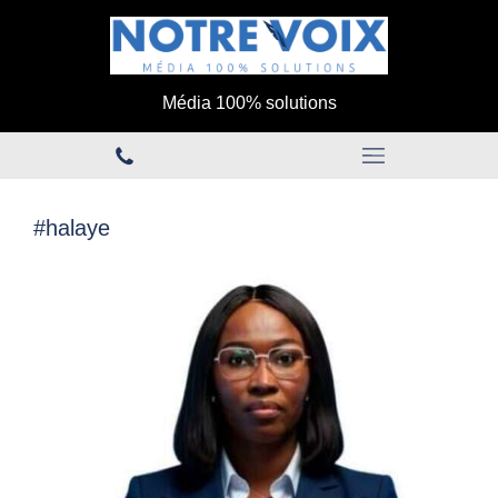
Média 100% solutions
#halaye