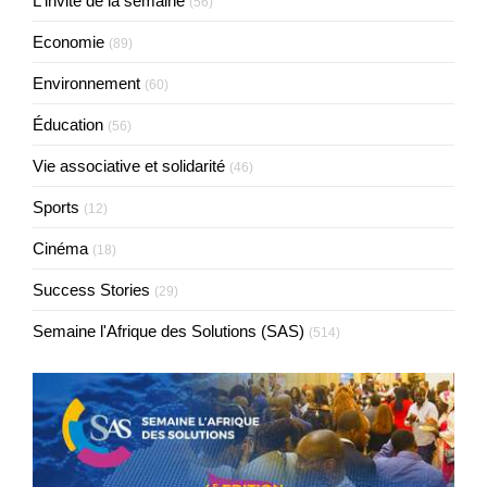
L'invité de la semaine
(56)
Economie
(89)
Environnement
(60)
Éducation
(56)
Vie associative et solidarité
(46)
Sports
(12)
Cinéma
(18)
Success Stories
(29)
Semaine l'Afrique des Solutions (SAS)
(514)