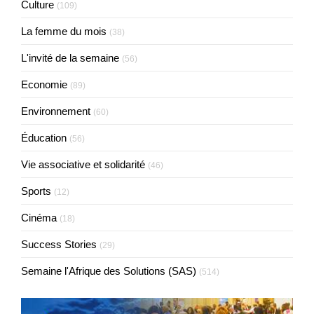
Culture
(109)
La femme du mois
(38)
L'invité de la semaine
(56)
Economie
(89)
Environnement
(60)
Éducation
(56)
Vie associative et solidarité
(46)
Sports
(12)
Cinéma
(18)
Success Stories
(29)
Semaine l'Afrique des Solutions (SAS)
(514)