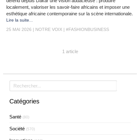
défend depuis Dakar une vision audacieuse : produire
localement, valoriser les savoir-faire africains et imposer une
esthétique africaine contemporaine sur la scène internationale.
Lire la suite...
25 MAI 2026
NOTRE VOIX
#FASHIONBUSINESS
1 article
Rechercher
Catégories
Santé
(80)
Société
(570)