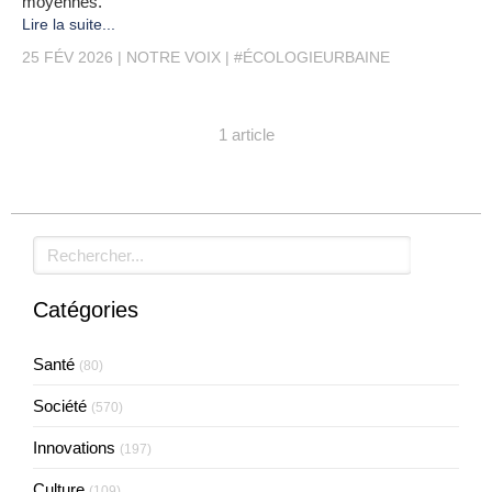
moyennes.
Lire la suite...
25 FÉV 2026
NOTRE VOIX
#ÉCOLOGIEURBAINE
1 article
Rechercher
Catégories
Santé
(80)
Société
(570)
Innovations
(197)
Culture
(109)