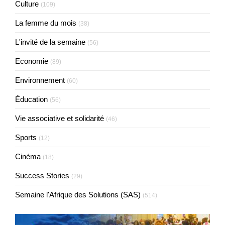
Culture
(109)
La femme du mois
(38)
L'invité de la semaine
(56)
Economie
(89)
Environnement
(60)
Éducation
(56)
Vie associative et solidarité
(46)
Sports
(12)
Cinéma
(18)
Success Stories
(29)
Semaine l'Afrique des Solutions (SAS)
(514)