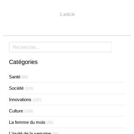
1 article
Rechercher
Catégories
Santé
(80)
Société
(570)
Innovations
(197)
Culture
(109)
La femme du mois
(39)
L'invité de la semaine