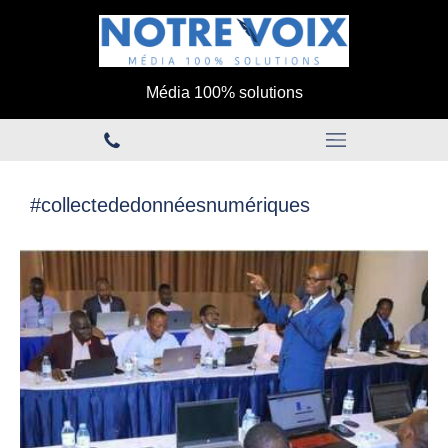
Média 100% solutions
#collectededonnéesnumériques