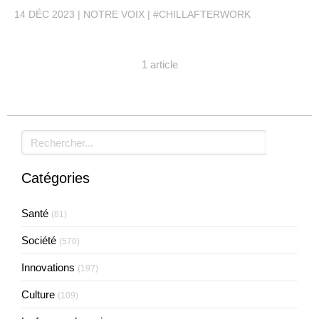
14 DÉC 2023
NOTRE VOIX
#CHILLAFTERWORK
1 article
Rechercher
Catégories
Santé
(81)
Société
(570)
Innovations
(197)
Culture
(109)