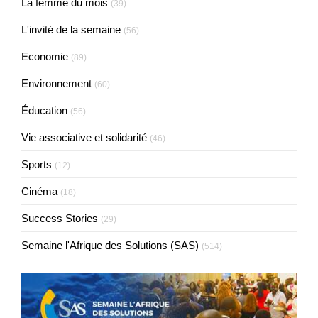
La femme du mois
(39)
L'invité de la semaine
(56)
Economie
(89)
Environnement
(60)
Éducation
(56)
Vie associative et solidarité
(46)
Sports
(12)
Cinéma
(18)
Success Stories
(29)
Semaine l'Afrique des Solutions (SAS)
(514)