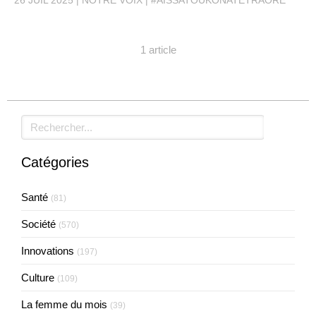
26 JUIL 2025
NOTRE VOIX
#AISSATOUKONATETRAORE
1 article
Rechercher
Catégories
Santé
(81)
Société
(570)
Innovations
(197)
Culture
(109)
La femme du mois
(39)