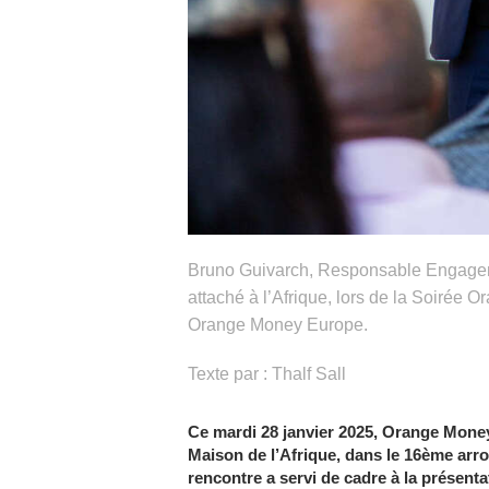
Bruno Guivarch, Responsable Engage
attaché à l’Afrique, lors de la Soirée 
Orange Money Europe.
Texte par : Thalf Sall
Ce mardi 28 janvier 2025, Orange Money
Maison de l’Afrique, dans le 16ème arro
rencontre a servi de cadre à la présent