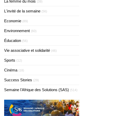
La femme du mois
(39)
L'invité de la semaine
(56)
Economie
(89)
Environnement
(60)
Éducation
(56)
Vie associative et solidarité
(46)
Sports
(12)
Cinéma
(18)
Success Stories
(29)
Semaine l'Afrique des Solutions (SAS)
(514)