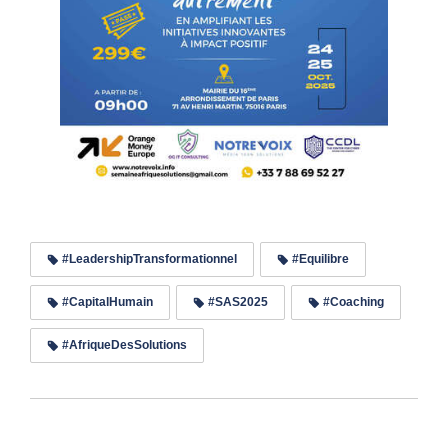
#LeadershipTransformationnel
#Equilibre
#CapitalHumain
#SAS2025
#Coaching
#AfriqueDesSolutions
Lire les commentaires (0)