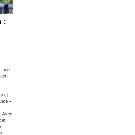
 :
cinée
oton
es et
ance –
n. Avec
 et
e
ne