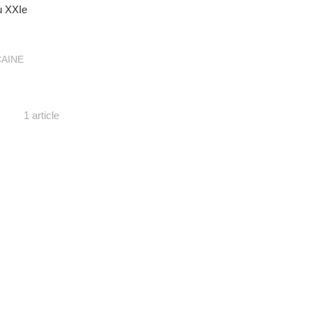
au XXIe
CAINE
1 article