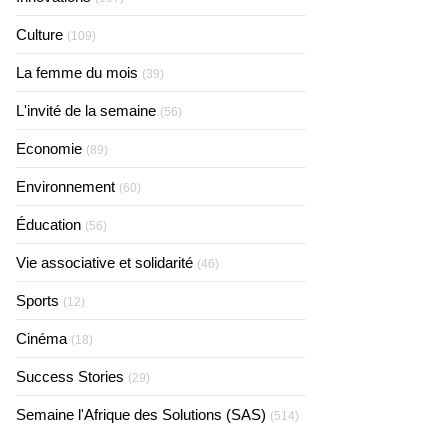
Culture
(109)
La femme du mois
(39)
L'invité de la semaine
(56)
Economie
(89)
Environnement
(60)
Éducation
(56)
Vie associative et solidarité
(46)
Sports
(12)
Cinéma
(18)
Success Stories
(29)
Semaine l'Afrique des Solutions (SAS)
(514)