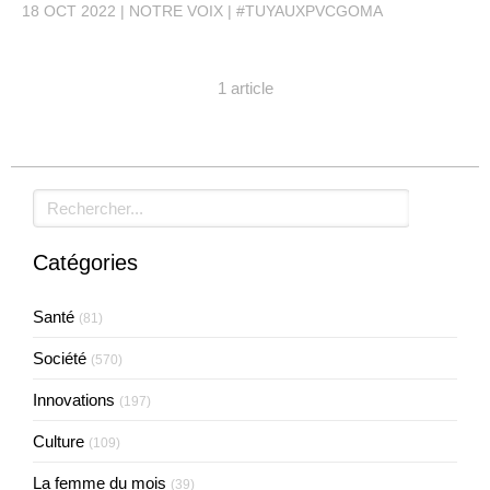
18 OCT 2022
NOTRE VOIX
#TUYAUXPVCGOMA
1 article
Rechercher
Catégories
Santé
(81)
Société
(570)
Innovations
(197)
Culture
(109)
La femme du mois
(39)