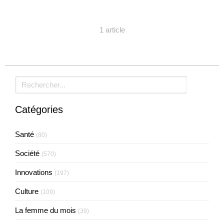
1 article
Rechercher
Catégories
Santé
(80)
Société
(570)
Innovations
(197)
Culture
(109)
La femme du mois
(39)