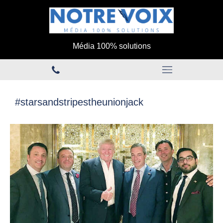
Média 100% solutions
#starsandstripestheunionjack