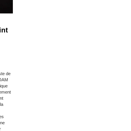
int
ste de
ADAM
ique
nement
nt
la
des
une
r