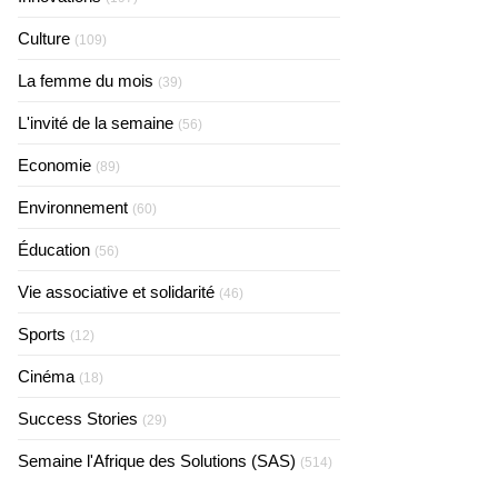
Culture
(109)
La femme du mois
(39)
L'invité de la semaine
(56)
Economie
(89)
Environnement
(60)
Éducation
(56)
Vie associative et solidarité
(46)
Sports
(12)
Cinéma
(18)
Success Stories
(29)
Semaine l'Afrique des Solutions (SAS)
(514)