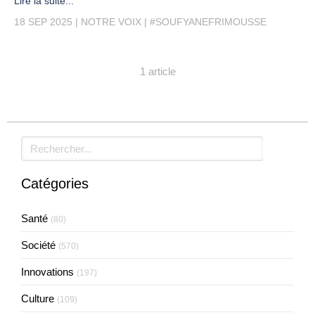
Lire la suite...
18 SEP 2025
NOTRE VOIX
#SOUFYANEFRIMOUSSE
1 article
Rechercher
Catégories
Santé
(80)
Société
(570)
Innovations
(197)
Culture
(109)