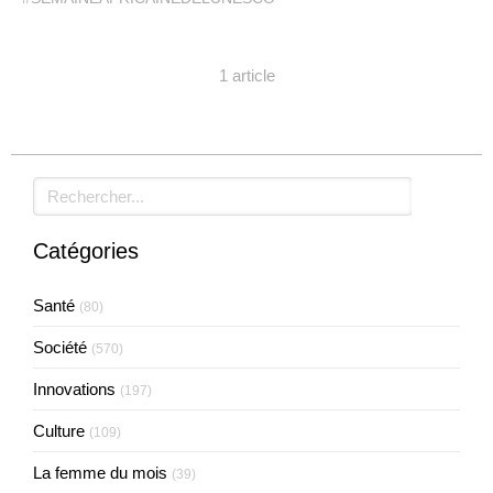
1 article
Rechercher
Catégories
Santé
(80)
Société
(570)
Innovations
(197)
Culture
(109)
La femme du mois
(39)