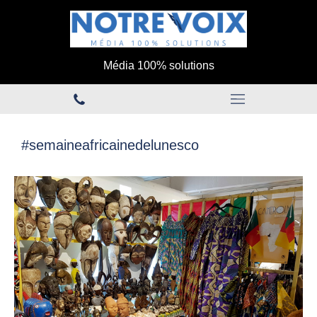
Média 100% solutions
#semaineafricainedelunesco