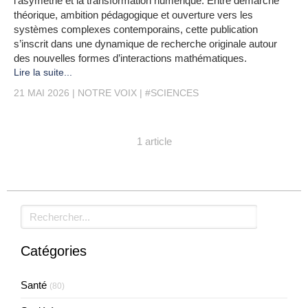
l’asymétrie et la transformation numérique. Entre démarche
théorique, ambition pédagogique et ouverture vers les
systèmes complexes contemporains, cette publication
s’inscrit dans une dynamique de recherche originale autour
des nouvelles formes d’interactions mathématiques.
Lire la suite...
21 MAI 2026
NOTRE VOIX
#SCIENCES
1 article
Rechercher
Catégories
Santé
(80)