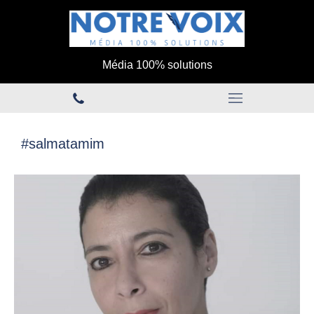
Média 100% solutions
#salmatamim