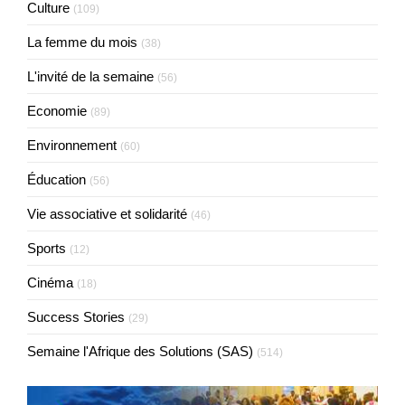
Culture
(109)
La femme du mois
(38)
L'invité de la semaine
(56)
Economie
(89)
Environnement
(60)
Éducation
(56)
Vie associative et solidarité
(46)
Sports
(12)
Cinéma
(18)
Success Stories
(29)
Semaine l'Afrique des Solutions (SAS)
(514)