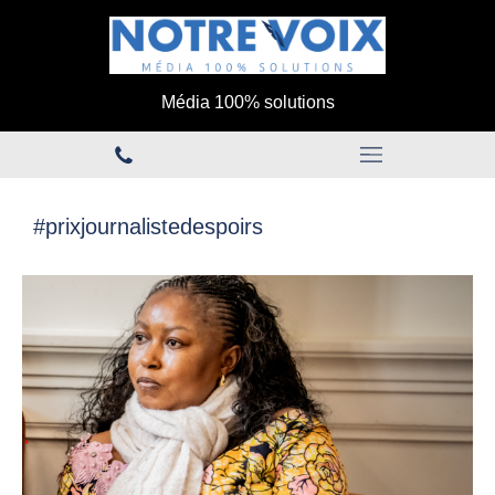
Média 100% solutions
#prixjournalistedespoirs