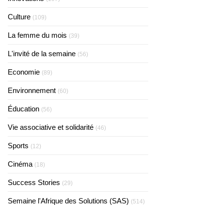
Culture
(109)
La femme du mois
(39)
L'invité de la semaine
(56)
Economie
(89)
Environnement
(60)
Éducation
(56)
Vie associative et solidarité
(46)
Sports
(12)
Cinéma
(18)
Success Stories
(29)
Semaine l'Afrique des Solutions (SAS)
(514)