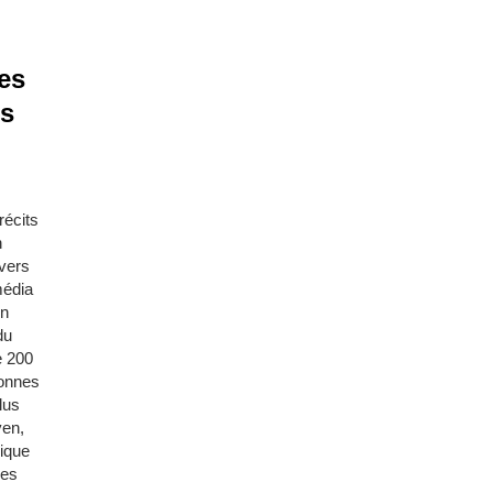
les
es
récits
n
 vers
média
en
du
e 200
sonnes
lus
yen,
rique
des