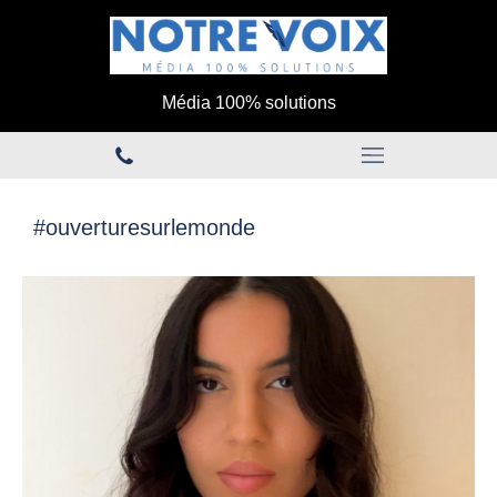
Média 100% solutions
#ouverturesurlemonde