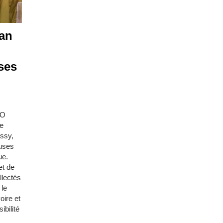
 an
uses
PO
ce
assy,
auses
ue.
et de
llectés
 le
oire et
ibilité