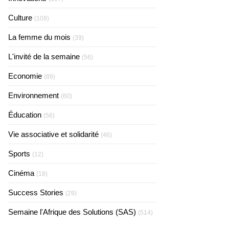
Culture
(109)
La femme du mois
(39)
L'invité de la semaine
(56)
Economie
(89)
Environnement
(60)
Éducation
(56)
Vie associative et solidarité
(46)
Sports
(12)
Cinéma
(18)
Success Stories
(29)
Semaine l'Afrique des Solutions (SAS)
(514)