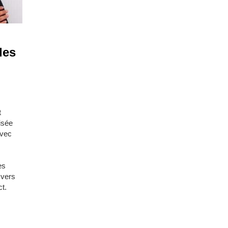
des
t
isée
avec
es
 vers
ct.