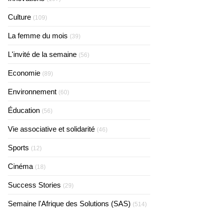
Culture
(109)
La femme du mois
(39)
L'invité de la semaine
(56)
Economie
(89)
Environnement
(60)
Éducation
(56)
Vie associative et solidarité
(46)
Sports
(12)
Cinéma
(18)
Success Stories
(29)
Semaine l'Afrique des Solutions (SAS)
(514)