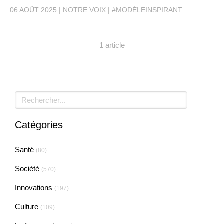
06 AOÛT 2025
NOTRE VOIX
#MODÈLEINSPIRANT
1 article
Rechercher
Catégories
Santé
(80)
Société
(570)
Innovations
(197)
Culture
(109)