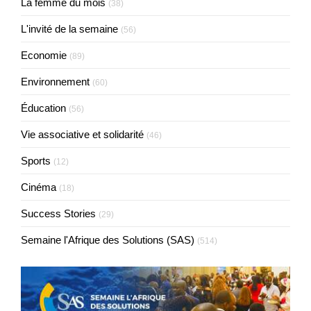
La femme du mois
(38)
L'invité de la semaine
(56)
Economie
(89)
Environnement
(60)
Éducation
(56)
Vie associative et solidarité
(46)
Sports
(12)
Cinéma
(18)
Success Stories
(29)
Semaine l'Afrique des Solutions (SAS)
(514)