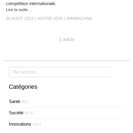
compétition internationale.
Lire la suite...
30 AOÛT 2022
NOTRE VOIX
#MARACANA
1 article
Rechercher
Catégories
Santé
(81)
Société
(570)
Innovations
(197)