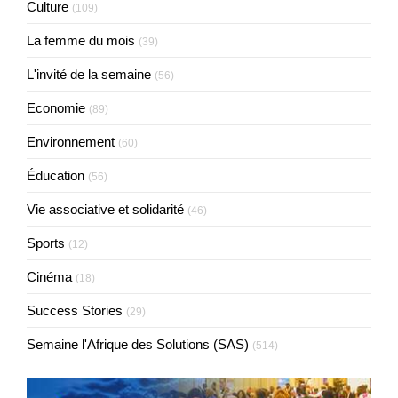
Culture
(109)
La femme du mois
(39)
L'invité de la semaine
(56)
Economie
(89)
Environnement
(60)
Éducation
(56)
Vie associative et solidarité
(46)
Sports
(12)
Cinéma
(18)
Success Stories
(29)
Semaine l'Afrique des Solutions (SAS)
(514)