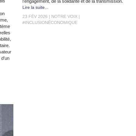
ils
l’engagement, de la solidarité et de la transmission.
Lire la suite...
Son
23 FÉV 2026
NOTRE VOIX
rme,
#INCLUSIONÉCONOMIQUE
stème
elles
ilité,
aire.
sateur
 d’un