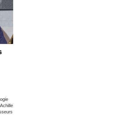
s
logie
Achille
sseurs