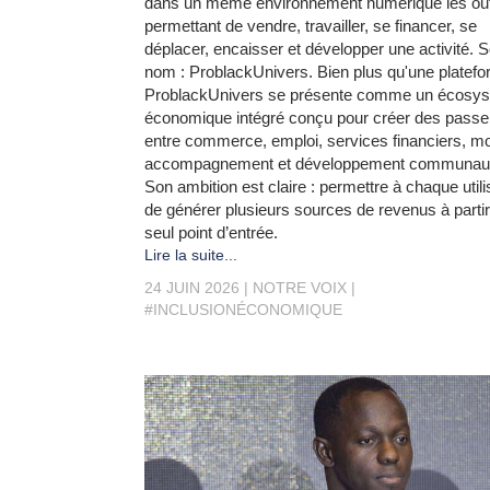
dans un même environnement numérique les out
permettant de vendre, travailler, se financer, se
déplacer, encaisser et développer une activité. 
nom : ProblackUnivers. Bien plus qu'une platefo
ProblackUnivers se présente comme un écosy
économique intégré conçu pour créer des passer
entre commerce, emploi, services financiers, mob
accompagnement et développement communaut
Son ambition est claire : permettre à chaque utili
de générer plusieurs sources de revenus à partir
seul point d’entrée.
Lire la suite...
24 JUIN 2026
NOTRE VOIX
#INCLUSIONÉCONOMIQUE