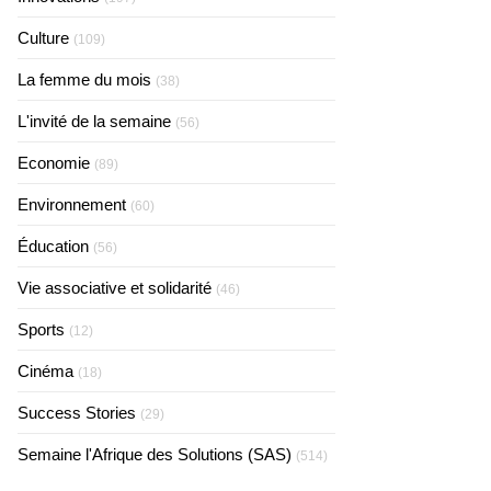
Culture
(109)
La femme du mois
(38)
L'invité de la semaine
(56)
Economie
(89)
Environnement
(60)
Éducation
(56)
Vie associative et solidarité
(46)
Sports
(12)
Cinéma
(18)
Success Stories
(29)
Semaine l'Afrique des Solutions (SAS)
(514)