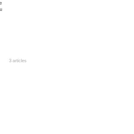
e
du
3 articles