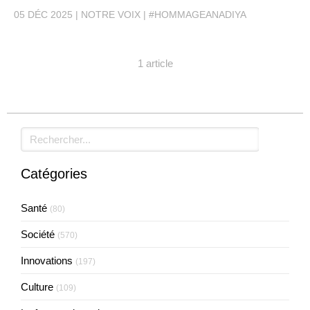
05 DÉC 2025
NOTRE VOIX
#HOMMAGEANADIYA
1 article
Rechercher
Catégories
Santé
(80)
Société
(570)
Innovations
(197)
Culture
(109)