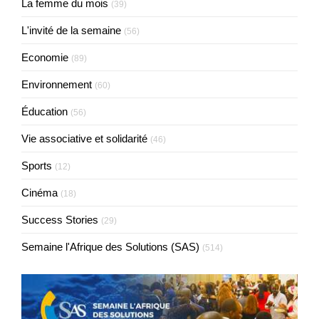
La femme du mois
(39)
L'invité de la semaine
(56)
Economie
(89)
Environnement
(60)
Éducation
(56)
Vie associative et solidarité
(46)
Sports
(12)
Cinéma
(18)
Success Stories
(29)
Semaine l'Afrique des Solutions (SAS)
(514)