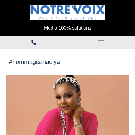
Média 100% solutions
#hommageanadiya