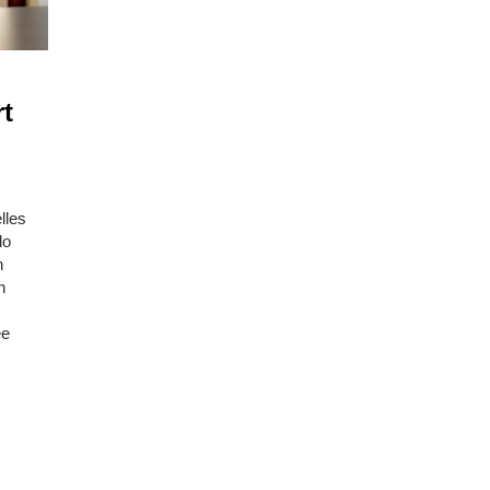
rt
lles
lo
n
n
ée