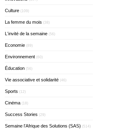
Culture
(109)
La femme du mois
(38)
L'invité de la semaine
(56)
Economie
(89)
Environnement
(60)
Éducation
(56)
Vie associative et solidarité
(46)
Sports
(12)
Cinéma
(18)
Success Stories
(29)
Semaine l'Afrique des Solutions (SAS)
(514)